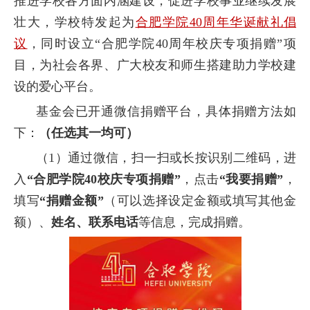
推进学校各方面内涵建设，促进学校事业继续发展
壮大，学校特发起为
合肥学院40周年华诞献礼倡
议
，同时设立“合肥学院
40
周年校庆专项捐赠”项
目，为社会各界、广大校友和师生搭建助力学校建
设的爱心平台。
基金会已开通微信捐赠平台，具体捐赠方法如
下：
（任选其一均可）
（
1
）通过微信，扫一扫或长按识别二维码，进
入
“合肥学院
40
校庆专项捐赠”
，点击
“我要捐赠”
，
填写
“捐赠金额”
（可以选择设定金额或填写其他金
额）、
姓名、联系电话
等信息，完成捐赠。